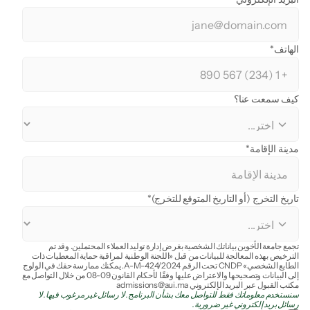
الهاتف*
كيف سمعت عنا؟
مدينة الإقامة*
تاريخ التخرج (أو التاريخ المتوقع للتخرج)*
تجمع جامعة الأخوين بياناتك الشخصية بغرض إدارة توليد العملاء المحتملين. وقد تم 
الترخيص بهذه المعالجة للبيانات من قبل «اللجنة الوطنية لمراقبة حماية المعطيات ذات 
الطابع الشخصي» CNDP تحت الرقم A-M-424/2024. يمكنك ممارسة حقك في الولوج 
إلى البيانات وتصحيحها والاعتراض عليها وفقًا لأحكام القانون 09-08 من خلال التواصل مع 
مكتب القبول عبر البريد الإلكتروني admissions@aui.ma
سنستخدم معلوماتك فقط للتواصل معك بشأن البرنامج. لا رسائل غير مرغوب فيها. لا 
رسائل بريد إلكتروني غير ضرورية.