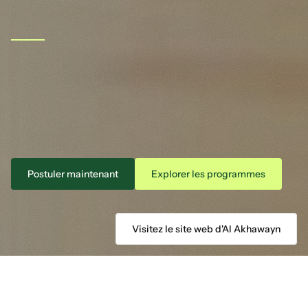
AUI
Global
Commencez
votre
carrière
tout
en
poursuivant
vos
études
Une
expérience
professionnelle
intégrée
dans
chaque
année
Postuler maintenant
Explorer les programmes
Visitez le site web d'Al Akhawayn
Sessions d'information en direct chaque jeudi à Dahkla et 
Oriental à 18h. Cliquez pour voir plus de détails.