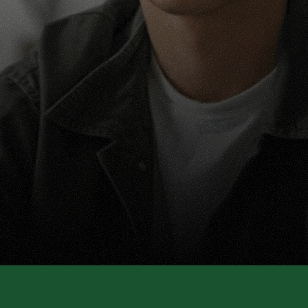
êt(e) à découvrir vot
carrière ?
nir vient à vous. Commencez dès maintenant en deman
d’informations ou en déposant votre candidature.
Postuler maintenant
Demander des informations