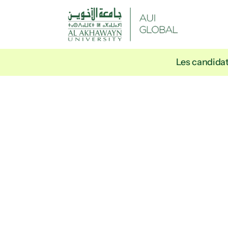
Les candidat
Cal
1er mai – 30 juin
01
02
Séances d'information
Ouve
Participez à des séances d’information 
Les c
en ligne pour découvrir les programmes, 
Vous
comprendre l’expérience 
votre