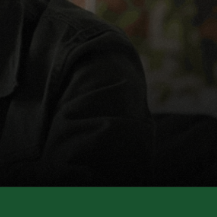
re 
dant plus 