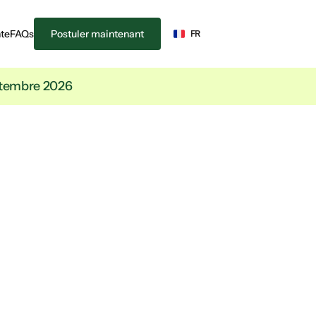
Select Language
te
FAQs
Postuler maintenant
FR
eptembre 2026
ues
eptembre
andidatures
ielle des candidatures. 
ndidatures doivent être 
 cette date.